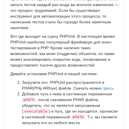
запуск тестов каждый раз когда вы вносите изменения —
это процесс трудоёмкий. Если бы существовал
инструмент для автоматизации этого процесса, то
написание тестов стало бы гораздо более приятным
занятием.
Вот где выходит на сцену PHPUnit. В настоящее время
PHPUnit наиболее популярный фреймворк для юнит-
тестирования в PHP. Кроме наличия таких
возможностей, как моки (подделки) объектов, он также
может анализировать покрытие кода, логирование и
предоставляет тысячи других возможностей.
Давайте установим PHPUnit в нашей системе:
Загрузите его: PHPUnit распространяется в
PHAR(PHp ARhive) файле. Скачать можно
здесь
.
Добавьте путь к нему в системную переменную
: после скачивания PHAR файла,
$PATH
убедитесь, что он является запускаемым
(
) и путь, где он находится, прописан
executable
в системной переменной
. Т.о. вы сможете
$PATH
запускать его из любого места.