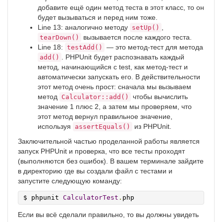
добавите ещё один метод теста в этот класс, то он
будет вызываться и перед ним тоже.
Line 13: аналогично методу
,
setUp()
вызывается после каждого теста.
tearDown()
Line 18:
— это метод-тест для метода
testAdd()
. PHPUnit будет распознавать каждый
add()
метод, начинающийся с test, как метод-тест и
автоматически запускать его. В действительности
этот метод очень прост: сначала мы вызываем
метод
чтобы вычислить
Calculator::add()
значение 1 плюс 2, а затем мы проверяем, что
этот метод вернул правильное значение,
используя
из PHPUnit.
assertEquals()
Заключительной частью проделанной работы является
запуск PHPUnit и проверка, что все тесты проходят
(выполняются без ошибок). В вашем терминале зайдите
в директорию где вы создали файл с тестами и
запустите следующую команду:
$ phpunit 
CalculatorTest
.
php
Если вы всё сделали правильно, то вы должны увидеть