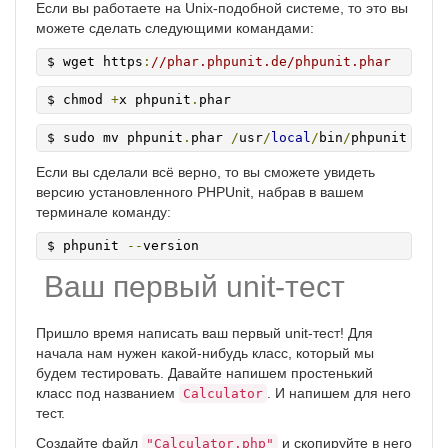
Если вы работаете на Unix-подобной системе, то это вы
можете сделать следующими командами:
$ wget https
:
//phar.phpunit.de/phpunit.phar
$ chmod 
+
x phpunit
.
phar
$ sudo mv phpunit
.
phar 
/
usr
/
local
/
bin
/
phpunit
Если вы сделали всё верно, то вы сможете увидеть
версию установленного PHPUnit, набрав в вашем
терминале команду:
$ phpunit 
--
version
Ваш первый unit-тест
Пришло время написать ваш первый unit-тест! Для
начала нам нужен какой-нибудь класс, который мы
будем тестировать. Давайте напишем простенький
класс под названием
. И напишем для него
Calculator
тест.
Создайте файл
и скопируйте в него
"Calculator.php"