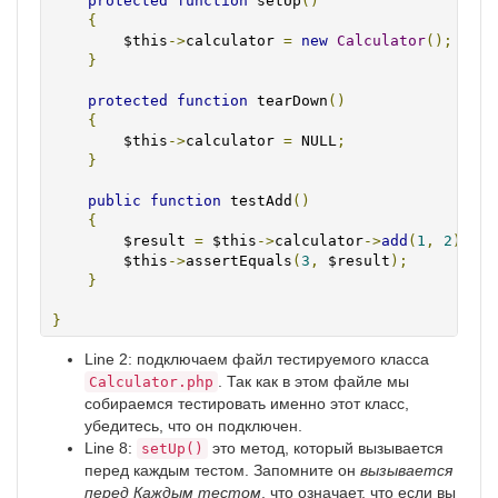
protected
function
 setUp
()
{
        $this
->
calculator 
=
new
Calculator
();
}
protected
function
 tearDown
()
{
        $this
->
calculator 
=
 NULL
;
}
public
function
 testAdd
()
{
        $result 
=
 $this
->
calculator
->
add
(
1
,
2
);
        $this
->
assertEquals
(
3
,
 $result
);
}
}
Line 2: подключаем файл тестируемого класса
. Так как в этом файле мы
Calculator.php
собираемся тестировать именно этот класс,
убедитесь, что он подключен.
Line 8:
это метод, который вызывается
setUp()
перед каждым тестом. Запомните он
вызывается
перед Каждым тестом
, что означает, что если вы