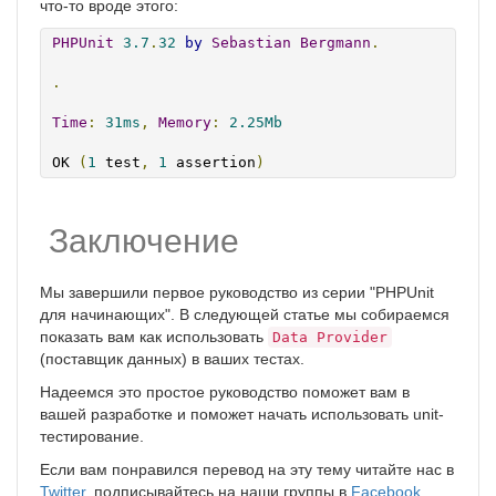
что-то вроде этого:
PHPUnit
3.7
.
32
by
Sebastian
Bergmann
.
.
Time
:
31ms
,
Memory
:
2.25Mb
OK 
(
1
 test
,
1
 assertion
)
Заключение
Мы завершили первое руководство из серии "PHPUnit
для начинающих". В следующей статье мы собираемся
показать вам как использовать
Data Provider
(поставщик данных) в ваших тестах.
Надеемся это простое руководство поможет вам в
вашей разработке и поможет начать использовать unit-
тестирование.
Если вам понравился перевод на эту тему читайте нас в
Twitter
, подписывайтесь на наши группы в
Facebook
,