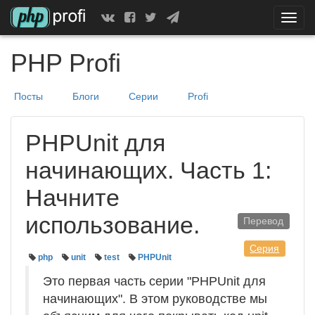
Скрыт
показ
меню
PHP Profi
Посты
Блоги
Серии
Profi
PHPUnit для
начинающих. Часть 1:
Начните
использование.
Перевод
Серия
php
unit
test
PHPUnit
Это первая часть серии "PHPUnit для
начинающих". В этом руководстве мы