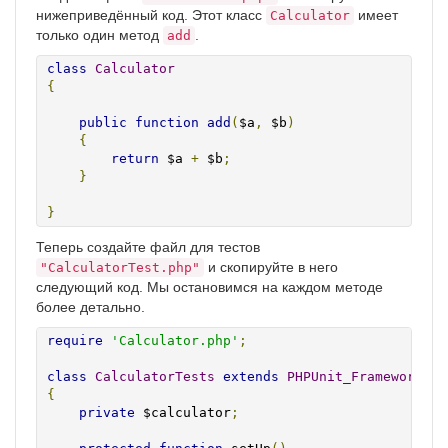
нижеприведённый код. Этот класс
имеет
Calculator
только один метод
.
add
class
Calculator
{
public
function
add
(
$a
,
 $b
)
{
return
 $a 
+
 $b
;
}
}
Теперь создайте файл для тестов
и скопируйте в него
"CalculatorTest.php"
следующий код. Мы остановимся на каждом методе
более детально.
require
'Calculator.php'
;
class
CalculatorTests
extends
PHPUnit_Framework_Te
{
private
 $calculator
;