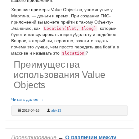
вашего приложения.
Хорошие примеры Value Object-ов, упомянутые у
Мартина, — деньги и время. При создании ГИС-
приложений вы можете прийти к такому Объекту-
Значению, как
, который
Location($lat, $long)
будет инкапсулировать широту/долготу и подобное.
Вопрос, который вы, вероятно, захотите задать —
почему это лучше, чем просто передать два float`а в
массиве и называть это
?
$location
Преимущества
использования Value
Objects
Читать далее →
2017-04-16
alek13
Проектирование
→
О различии между