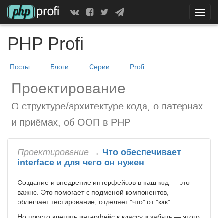
Скрыт
показ
меню
PHP Profi
Посты
Блоги
Серии
Profi
Проектирование
О структуре/архитектуре кода, о патернах
и приёмах, об ООП в PHP
Проектирование
→
Что обеспечивает
interface и для чего он нужен
Создание и внедрение интерфейсов в наш код — это
важно. Это помогает с подменой компонентов,
облегчает тестирование, отделяет "что" от "как".
Но просто влепить интерфейс к классу и забыть — этого