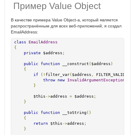
Пример Value Object
В качестве примера Value Object-а, который является
распространённым для всех веб-приложений, я создал
EmailAddress:
class
EmailAddress
{
private
 $address
;
public
function
 __construct
(
$address
)
{
if
(!
filter_var
(
$address
,
 FILTER_VALIDATE_
throw
new
InvalidArgumentException
(
spr
}
        $this
->
address 
=
 $address
;
}
public
function
 __toString
()
{
return
 $this
->
address
;
}