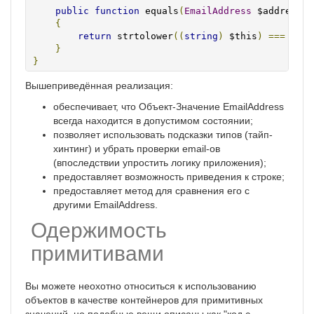
public
function
 equals
(
EmailAddress
 $address
)
{
return
 strtolower
((
string
)
 $this
)
===
 strt
}
}
Вышеприведённая реализация:
обеспечивает, что Объект-Значение EmailAddress
всегда находится в допустимом состоянии;
позволяет использовать подсказки типов (тайп-
хинтинг) и убрать проверки email-ов
(впоследствии упростить логику приложения);
предоставляет возможность приведения к строке;
предоставляет метод для сравнения его с
другими EmailAddress.
Одержимость
примитивами
Вы можете неохотно относиться к использованию
объектов в качестве контейнеров для примитивных