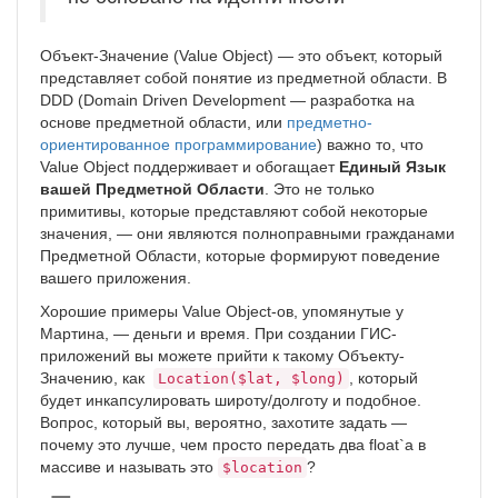
Объект-Значение (Value Object) — это объект, который
представляет собой понятие из предметной области. В
DDD (Domain Driven Development — разработка на
основе предметной области, или
предметно-
ориентированное программирование
) важно то, что
Value Object поддерживает и обогащает
Единый Язык
вашей Предметной Области
. Это не только
примитивы, которые представляют собой некоторые
значения, — они являются полноправными гражданами
Предметной Области, которые формируют поведение
вашего приложения.
Хорошие примеры Value Object-ов, упомянутые у
Мартина, — деньги и время. При создании ГИС-
приложений вы можете прийти к такому Объекту-
Значению, как
, который
Location($lat, $long)
будет инкапсулировать широту/долготу и подобное.
Вопрос, который вы, вероятно, захотите задать —
почему это лучше, чем просто передать два float`а в
массиве и называть это
?
$location