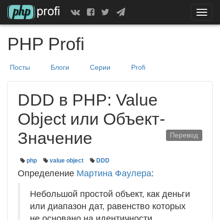
Скрыт
показ
меню
PHP Profi
Посты
Блоги
Серии
Profi
DDD в PHP: Value
Object или Объект-
Значение
Перевод
php
value object
DDD
Определение
Мартина Фаулера
:
Небольшой простой объект, как деньги
или диапазон дат, равенство которых
не основано на идентичности