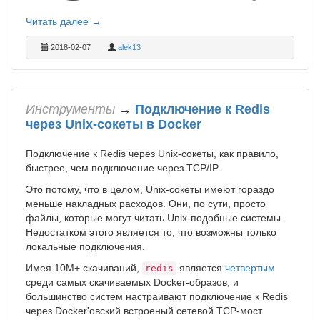
Читать далее →
2018-02-07
alek13
Инструменты
→
Подключение к Redis
через Unix-сокеты в Docker
Подключение к Redis через Unix-сокеты, как правило,
быстрее, чем подключение через TCP/IP.
Это потому, что в целом, Unix-сокеты имеют гораздо
меньше накладных расходов. Они, по сути, просто
файлы, которые могут читать Unix-подобные системы.
Недостатком этого является то, что возможны только
локальные подключения.
Имея 10М+ скачиваний,
является
четвертым
redis
среди самых скачиваемых Docker-образов, и
большинство систем настраивают подключение к Redis
через Docker'овский встроеный сетевой TCP-мост.