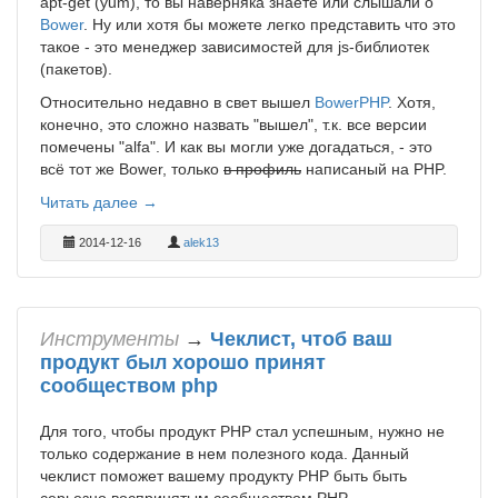
apt-get (yum), то вы наверняка знаете или слышали о
Bower
. Ну или хотя бы можете легко представить что это
такое - это менеджер зависимостей для js-библиотек
(пакетов).
Относительно недавно в свет вышел
BowerPHP
. Хотя,
конечно, это сложно назвать "вышел", т.к. все версии
помечены "alfa". И как вы могли уже догадаться, - это
всё тот же Bower, только
в профиль
написаный на PHP.
Читать далее →
2014-12-16
alek13
Инструменты
→
Чеклист, чтоб ваш
продукт был хорошо принят
сообществом php
Для того, чтобы продукт PHP стал успешным, нужно не
только содержание в нем полезного кода. Данный
чеклист поможет вашему продукту PHP быть быть