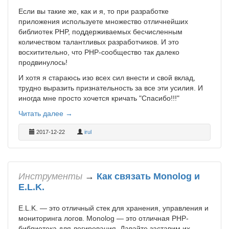
Если вы такие же, как и я, то при разработке
приложения используете множество отличнейших
библиотек PHP, поддерживаемых бесчисленным
количеством талантливых разработчиков. И это
восхитительно, что PHP-сообщество так далеко
продвинулось!
И хотя я стараюсь изо всех сил внести и свой вклад,
трудно выразить признательность за все эти усилия. И
иногда мне просто хочется кричать "Спасибо!!!"
Читать далее →
2017-12-22
irul
Инструменты
→
Как связать Monolog и
E.L.K.
E.L.K. — это отличный стек для хранения, управления и
мониторинга логов. Monolog — это отличная PHP-
библиотека для логирования. Давайте заставим их