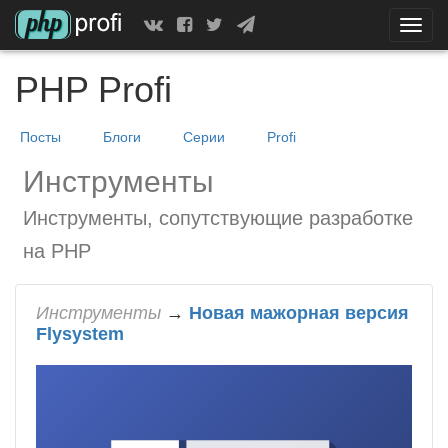
Скрыт
показ
меню
PHP Profi
Посты
Блоги
Серии
Profi
Инструменты
Инструменты, сопутствующие разработке
на PHP
Инструменты
→
Новая мажорная версия
Flysystem