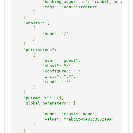
"hashing_algorithm"
:
"rabbit_password_
"tags"
:
"administrator"
}
],
"vhosts"
:
[
{
"name"
:
"/"
}
],
"permissions"
:
[
{
"user"
:
"guest"
,
"vhost"
:
"/"
,
"configure"
:
".*"
,
"write"
:
".*"
,
"read"
:
".*"
}
],
"parameters"
:
[],
"global_parameters"
:
[
{
"name"
:
"cluster_name"
,
"value"
:
"rabbit@5a81d356219a"
}
],