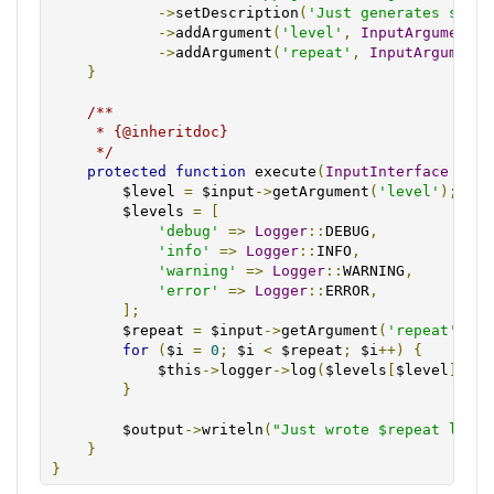
->
setDescription
(
'Just generates some 
->
addArgument
(
'level'
,
InputArgument
::
->
addArgument
(
'repeat'
,
InputArgument
:
}
/**

     * {@inheritdoc}

     */
protected
function
 execute
(
InputInterface
 $inp
        $level 
=
 $input
->
getArgument
(
'level'
);
        $levels 
=
[
'debug'
=>
Logger
::
DEBUG
,
'info'
=>
Logger
::
INFO
,
'warning'
=>
Logger
::
WARNING
,
'error'
=>
Logger
::
ERROR
,
];
        $repeat 
=
 $input
->
getArgument
(
'repeat'
);
for
(
$i 
=
0
;
 $i 
<
 $repeat
;
 $i
++)
{
            $this
->
logger
->
log
(
$levels
[
$level
],
'T
}
        $output
->
writeln
(
"Just wrote $repeat log m
}
}