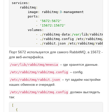
services
:
    rabbitmq
:
        image
:
 rabbitmq
:
3
-
management

        ports
:
-
'5672:5672'
-
'15672:15672'
        volumes
:
-
./
rabbitmq
-
data
:
/var/
lib
/
rabbitmq
/
mn
-
./
rabbitmq
.
config 
/
etc
/
rabbitmq
/
rabb
-
./
rabbit
.
json 
/
etc
/
rabbitmq
/
rabbit
.
j
Порт 5672 используется для самого RabbitMQ, а 15672 -
для веб-интерфейса.
– где хранятся данные.
/var/lib/rabbitmq/mnesia
– config.
/etc/rabbitmq/rabbitmq.config
– тут задаём настройки
/etc/rabbitmq/rabbit.json
наших обменов и очередей.
должен выглядеть
/etc/rabbitmq/rabbitmq.config
так:
[
{