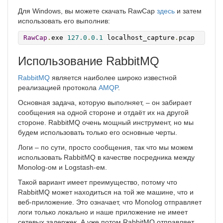
Для Windows, вы можете скачать RawCap
здесь
и затем
использовать его выполнив:
RawCap
.
exe 
127.0
.
0.1
 localhost_capture
.
pcap
Использование RabbitMQ
RabbitMQ
является наиболее широко известной
реализацией протокола
AMQP
.
Основная задача, которую выполняет, – он забирает
сообщения на одной стороне и отдаёт их на другой
стороне. RabbitMQ очень мощный инструмент, но мы
будем использовать только его основные черты.
Логи – по сути, просто сообщения, так что мы можем
использовать RabbitMQ в качестве посредника между
Monolog-ом и Logstash-ем.
Такой вариант имеет преимущество, потому что
RabbitMQ может находиться на той же машине, что и
веб-приложение. Это означает, что Monolog отправляет
логи только локально и наше приложение не имеет
сетевых задержек. А уже потом RabbitMQ отправляет