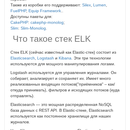
Также из коробки его поддерживают:
Silex
,
Lumen
,
FuelPHP
,
Equip Framework
..
Доступны пакеты для:
CakePHP
:
cakephp-monolog
;
Slim
:
Slim-Monolog
.
Что такое стек ELK
Стек ELK (сейчас известный как Elastic-стек) состоит из
Elasticsearch
,
Logstash
и
Kibana
. Эти три технологии
используются для мощного манипулирования логами.
Logstash используется для управления журналами. Он
собирает, анализирует и сохраняет их. Имеет много
реализованных входящих потоков("приёмников" – как/
откуда принимать), фильтров и исходящих потоков (куда
отправлять).
Elasticsearch — это мощная распределенная NoSQL
база данных с REST API. В Elastic-стеке, Elasticsearch
используется как постоянное хранилище для наших
журналов.