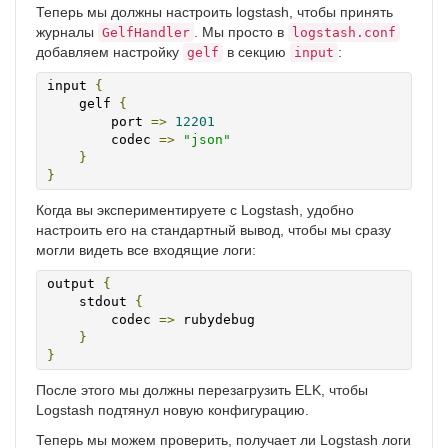
Теперь мы должны настроить logstash, чтобы принять
журналы
. Мы просто в
GelfHandler
logstash.conf
добавляем настройку
в секцию
:
gelf
input
input 
{
    gelf 
{
        port 
=>
12201
        codec 
=>
"json"
}
}
Когда вы экспериментируете с Logstash, удобно
настроить его на стандартный вывод, чтобы мы сразу
могли видеть все входящие логи:
output 
{
    stdout 
{
        codec 
=>
 rubydebug

}
}
После этого мы должны перезагрузить ELK, чтобы
Logstash подтянул новую конфигурацию.
Теперь мы можем проверить, получает ли Logstash логи