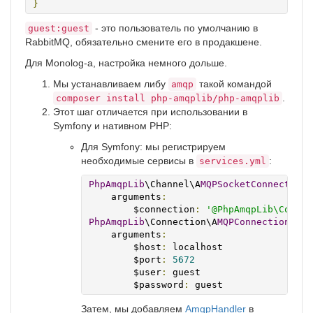
}
- это пользователь по умолчанию в
guest:guest
RabbitMQ, обязательно смените его в продакшене.
Для Monolog-а, настройка немного дольше.
Мы устанавливаем либу
такой командой
amqp
.
composer install php-amqplib/php-amqplib
Этот шаг отличается при использовании в
Symfony и нативном PHP:
Для Symfony: мы регистрируем
необходимые сервисы в
:
services.yml
PhpAmqpLib
\Channel\A
MQPSocketConnection
:
    arguments
:
        $connection
:
'@PhpAmqpLib\Connec
PhpAmqpLib
\Connection\A
MQPConnection
:
    arguments
:
        $host
:
 localhost

        $port
:
5672
        $user
:
 guest

        $password
:
 guest
Затем, мы добавляем
AmqpHandler
в