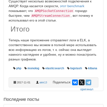
Существует несколько возможностей подключения к
AMQP. Когда касается скорости,
этот benchmark
показывает, что
гораздо
AMQPSocketConnection
быстрее, чем
, вот почему я
AMQPStreamConnection
использовал его в этой статье.
Итого
Теперь наше приложение отправляет логи в ELK, а
соответственно мы можем в полной мере использовать
всю информацию из логов, т. к. сейчас она выглядит
намного нагляднее и удобнее, ну и можно понастроить
разных графиков.
php
monolog
elasticsearch
logstash
kibana
Поделиться:
2017-11-01
alek13
оригинал
Последние посты