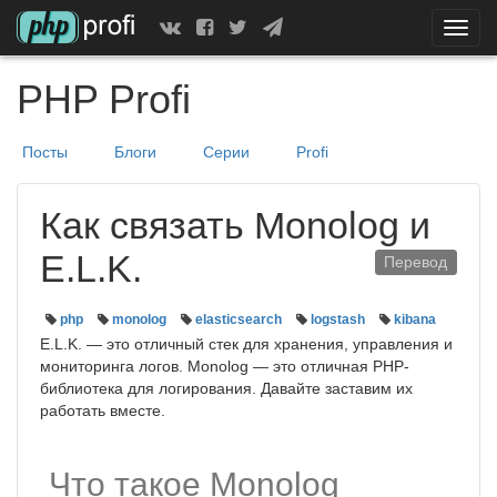
Скрыт
показ
меню
PHP Profi
Посты
Блоги
Серии
Profi
Как связать Monolog и
E.L.K.
Перевод
php
monolog
elasticsearch
logstash
kibana
E.L.K. — это отличный стек для хранения, управления и
мониторинга логов. Monolog — это отличная PHP-
библиотека для логирования. Давайте заставим их
работать вместе.
Что такое Monolog