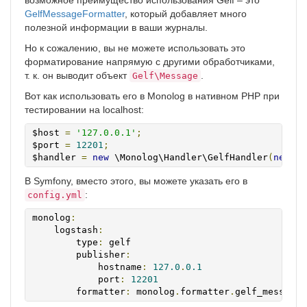
возможное преимущество использования Gelf – это
GelfMessageFormatter
, который добавляет много
полезной информации в ваши журналы.
Но к сожалению, вы не можете использовать это
форматирование напрямую с другими обработчиками,
т. к. он выводит объект
.
Gelf\Message
Вот как использовать его в Monolog в нативном PHP при
тестировании на localhost:
$host 
=
'127.0.0.1'
;
$port 
=
12201
;
$handler 
=
new
 \Monolog\Handler\GelfHandler
(
new
 \G
В Symfony, вместо этого, вы можете указать его в
:
config.yml
monolog
:
    logstash
:
        type
:
 gelf

        publisher
:
            hostname
:
127.0
.
0.1
            port
:
12201
        formatter
:
 monolog
.
formatter
.
gelf_message