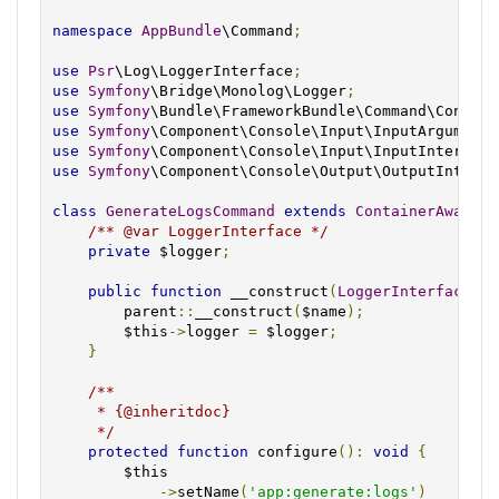
namespace
AppBundle
\Command
;
use
Psr
\Log\LoggerInterface
;
use
Symfony
\Bridge\Monolog\Logger
;
use
Symfony
\Bundle\FrameworkBundle\Command\Contain
use
Symfony
\Component\Console\Input\InputArgument
;
use
Symfony
\Component\Console\Input\InputInterface
use
Symfony
\Component\Console\Output\OutputInterfa
class
GenerateLogsCommand
extends
ContainerAwareCo
/** @var LoggerInterface */
private
 $logger
;
public
function
 __construct
(
LoggerInterface
 $l
        parent
::
__construct
(
$name
);
        $this
->
logger 
=
 $logger
;
}
/**

     * {@inheritdoc}

     */
protected
function
 configure
():
void
{
        $this

->
setName
(
'app:generate:logs'
)