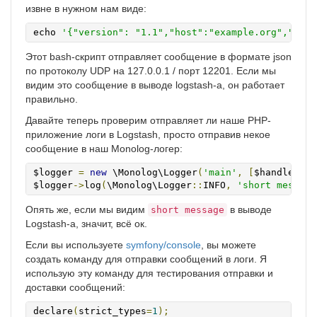
извне в нужном нам виде:
echo 
'{"version": "1.1","host":"example.org","shor
Этот bash-скрипт отправляет сообщение в формате json
по протоколу UDP на 127.0.0.1 / порт 12201. Если мы
видим это сообщение в выводе logstash-а, он работает
правильно.
Давайте теперь проверим отправляет ли наше PHP-
приложение логи в Logstash, просто отправив некое
сообщение в наш Monolog-логер:
$logger 
=
new
 \Monolog\Logger
(
'main'
,
[
$handler
]);
$logger
->
log
(
\Monolog\Logger
::
INFO
,
'short message
Опять же, если мы видим
в выводе
short message
Logstash-а, значит, всё ок.
Если вы используете
symfony/console
, вы можете
создать команду для отправки сообщений в логи. Я
использую эту команду для тестирования отправки и
доставки сообщений:
declare
(
strict_types
=
1
);