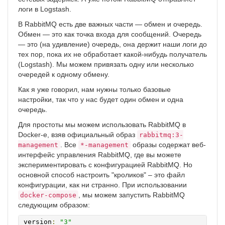
логи в Logstash.
В RabbitMQ есть две важных части — обмен и очередь.
Обмен — это как точка входа для сообщений. Очередь
— это (на удивление) очередь, она держит наши логи до
тех пор, пока их не обработает какой-нибудь получатель
(Logstash). Мы можем привязать одну или несколько
очередей к одному обмену.
Как я уже говорил, нам нужны только базовые
настройки, так что у нас будет один обмен и одна
очередь.
Для простоты мы можем использовать RabbitMQ в
Docker-е, взяв официальный образ
rabbitmq:3-
. Все
образы содержат веб-
management
*-management
интерфейс управления RabbitMQ, где вы можете
экспериментировать с конфигурацией RabbitMQ. Но
основной способ настроить "кроликов" – это файл
конфигурации, как ни странно. При использовании
, мы можем запустить RabbitMQ
docker-compose
следующим образом:
version
:
"3"