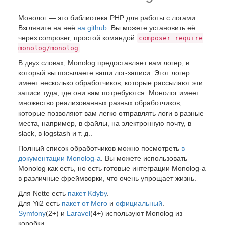
Монолог — это библиотека PHP для работы с логами.
Взгляните на неё
на github
. Вы можете установить её
через composer, простой командой
composer require
.
monolog/monolog
В двух словах, Monolog предоставляет вам логер, в
который вы посылаете ваши лог-записи. Этот логер
имеет несколько обработчиков, которые рассылают эти
записи туда, где они вам потребуются. Монолог имеет
множество реализованных разных обработчиков,
которые позволяют вам легко отправлять логи в разные
места, например, в файлы, на электронную почту, в
slack, в logstash и т. д..
Полный список обработчиков можно посмотреть
в
документации Monolog-а
. Вы можете использовать
Monolog как есть, но есть готовые интеграции Monolog-а
в различные фреймворки, что очень упрощает жизнь.
Для Nette есть
пакет Kdyby
.
Для Yii2 есть
пакет от Mero
и
официальный
.
Symfony
(2+) и
Laravel
(4+) используют Monolog из
коробки.