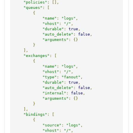
"policies"
:
[],
"queues"
:
[
{
"name"
:
"logs"
,
"vhost"
:
"/"
,
"durable"
:
true
,
"auto_delete"
:
false
,
"arguments"
:
{}
}
],
"exchanges"
:
[
{
"name"
:
"logs"
,
"vhost"
:
"/"
,
"type"
:
"fanout"
,
"durable"
:
true
,
"auto_delete"
:
false
,
"internal"
:
false
,
"arguments"
:
{}
}
],
"bindings"
:
[
{
"source"
:
"logs"
,
"vhost"
:
"/"
,