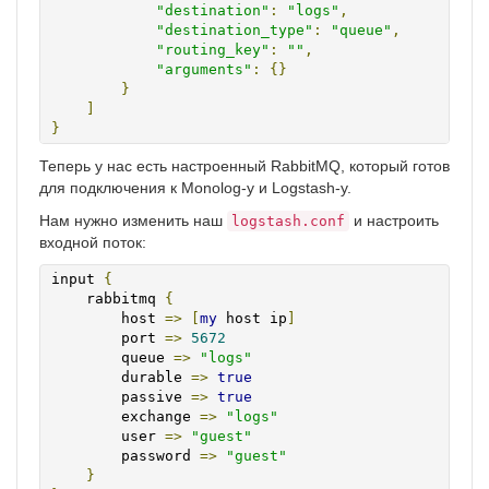
"destination"
:
"logs"
,
"destination_type"
:
"queue"
,
"routing_key"
:
""
,
"arguments"
:
{}
}
]
}
Теперь у нас есть настроенный RabbitMQ, который готов
для подключения к Monolog-у и Logstash-у.
Нам нужно изменить наш
и настроить
logstash.conf
входной поток:
input 
{
    rabbitmq 
{
        host 
=>
[
my
 host ip
]
        port 
=>
5672
        queue 
=>
"logs"
        durable 
=>
true
        passive 
=>
true
        exchange 
=>
"logs"
        user 
=>
"guest"
        password 
=>
"guest"
}