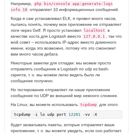
Например,
php bin/console app:generate:logs
отправляет 10 информационных сообщений.
info 10
Когда я сам устанавливал ELK, я провел много часов,
пытаясь понять, почему мое приложение не отправляет
логи через Gelf. Я просто установил
в
localhost
качестве хоста для Logstash вместо
, так что
127.0.0.1
мой совет – использовать IP-адрес вместо доменного
имени, когда это возможно, потому что это сэкономит
вам много часов дебага.
Некоторые заметки для отладки: мы можем просто
отправлять сообщение в Logstash по udp из bash-
скрипта, т. о. мы можем легко видеть было ли
сообщение получено.
Но тестирование отправляет ли наше приложение
сообщение по UDP во внешний мир немного сложнее.
На Linux, вы можете использовать
для этого:
tcpdump
tcpdump 
-
i lo udp port 
12201
-
vv 
-
X
будет захватывать пакеты, которые отправляет ваше
приложение, т. о. вы можете увидеть, если оно работает.