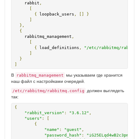
    rabbit
,
[
{
 loopback_users
,
[]
}
]
},
{
    rabbitmq_management
,
[
{
 load_definitions
,
"/etc/rabbitmq/rabbit.
]
}
]
В
мы указываем где хранится
rabbitmq_management
наш файл с настройками очередей.
должен выглядеть
/etc/rabbitmq/rabbitmq.config
так:
{
"rabbit_version"
:
"3.6.12"
,
"users"
:
[
{
"name"
:
"guest"
,
"password_hash"
:
"iG25ELqd4wB2c3pmqBwd