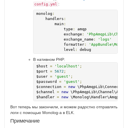
:
config.yml
monolog
:
    handlers
:
        main
:
            type
:
 amqp

            exchange
:
'PhpAmqpLib\Channe
            exchange_name
:
'logs'
            formatter
:
'AppBundle\Monolo
            level
:
 debug
В нативном PHP:
$host 
=
'localhost'
;
$port 
=
5672
;
$user 
=
'guest'
;
$password 
=
'guest'
;
$connection 
=
new
 \PhpAmqpLib\Connection
$channel 
=
new
 \PhpAmqpLib\Channel\A
MQPC
$handler 
=
new
 \Monolog\Handler\AmqpHand
Вот теперь мы закончили, и можем радостно отправлять
логи с помощью Monolog-а в ELK.
Примечание