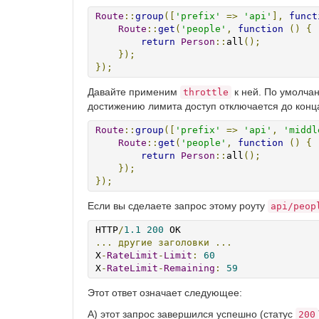
Route
::
group
([
'prefix'
=>
'api'
],
funct
Route
::
get
(
'people'
,
function
()
{
return
Person
::
all
();
});
});
Давайте применим
к ней. По умолчан
throttle
достижению лимита доступ отключается до конц
Route
::
group
([
'prefix'
=>
'api'
,
'middl
Route
::
get
(
'people'
,
function
()
{
return
Person
::
all
();
});
});
Если вы сделаете запрос этому роуту
api/peop
HTTP
/
1.1
200
...
другие
заголовки
...
X
-
RateLimit
-
Limit
:
60
X
-
RateLimit
-
Remaining
:
59
Этот ответ означает следующее:
A) этот запрос завершился успешно (статус
200