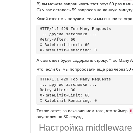
B) вы можете запрашивать этот роут 60 раз в ми
C) у вас осталось 59 запросов на данную минуту
Какой ответ мы получим, если мы вышли за огр
HTTP/1.1 429 Too Many Requests

... другие заголовки ...

Retry-After: 60

X-RateLimit-Limit: 60

А сам ответ будет содержать строку: "Too Many A
Что, если бы мы попробовали еще раз через 30 
HTTP/1.1 429 Too Many Requests

... другие заголовки ...

Retry-After: 30

X-RateLimit-Limit: 60

Тот же ответ, за исключением того, что таймер
R
опустился на 30 секунд.
Настройка middlewar