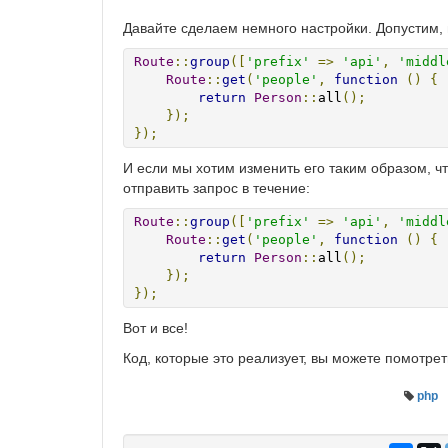
Давайте сделаем немного настройки. Допустим, 
Route
::
group
([
'prefix'
=>
'api'
,
'middl
Route
::
get
(
'people'
,
function
()
{
return
Person
::
all
();
});
});
И если мы хотим изменить его таким образом, чт
отправить запрос в течение:
Route
::
group
([
'prefix'
=>
'api'
,
'middl
Route
::
get
(
'people'
,
function
()
{
return
Person
::
all
();
});
});
Вот и все!
Код, которые это реализует, вы можете помотрет
php