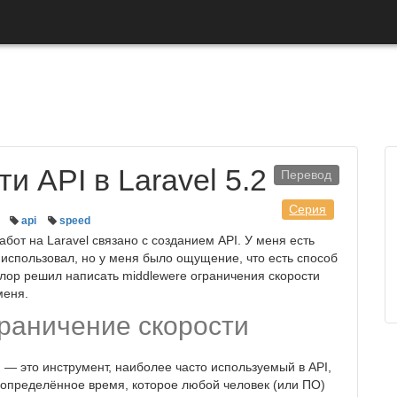
и API в Laravel 5.2
Перевод
Серия
api
speed
бот на Laravel связано с созданием API. У меня есть
 использовал, но у меня было ощущение, что есть способ
ейлор решил написать middlewere ограничения скорости
меня.
граничение скорости
 — это инструмент, наиболее часто используемый в API,
 определённое время, которое любой человек (или ПО)