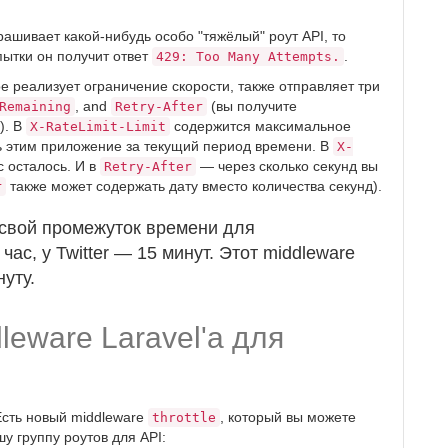
прашивает какой-нибудь особо "тяжёлый" роут API, то
пытки он получит ответ
.
429: Too Many Attempts.
 реализует ограничение скорости, также отправляет три
, and
(вы получите
Remaining
Retry-After
). В
содержится максимальное
X-RateLimit-Limit
ть этим приложение за текущий период времени. В
X-
с осталось. И в
— через сколько секунд вы
Retry-After
также может содержать дату вместо количества секунд).
r
 свой промежуток времени для
час, у Twitter — 15 минут. Этот middleware
уту.
leware Laravel'а для
 Есть новый middleware
, который вы можете
throttle
шу группу роутов для API: