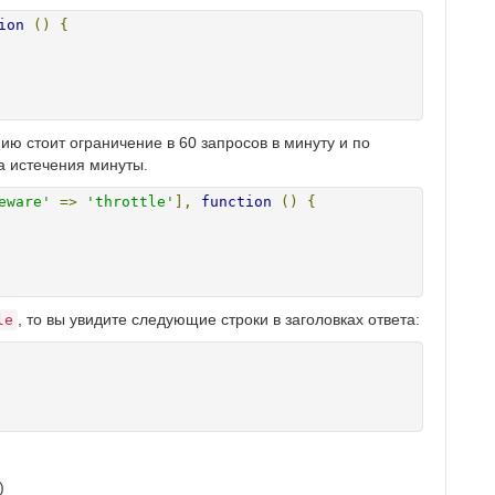
ion
()
{
ию стоит ограничение в 60 запросов в минуту и по
а истечения минуты.
eware'
=>
'throttle'
],
function
()
{
, то вы увидите следующие строки в заголовках ответа:
le
)