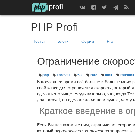
PHP Profi
Посты
Блоги
Серии
Profi
Ограничение скорост
php
Laravel
5.2
rate
limit
ratelimit
В последнее время всё больше и больше моих ра
свой класс для ограничения скорости, который я
сделать это чище. Неудивительно, что, когда Т
для Laravel, он сделал это чище и лучше, чем у 
Краткое введение в о
Если Вы незнакомы с ним, ограничения скорости
который
ограничивает
количество
запросов за