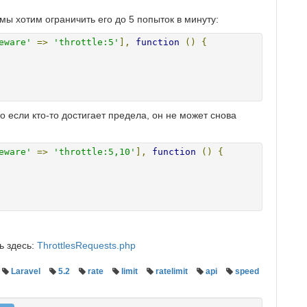
мы хотим ограничить его до 5 попыток в минуту:
eware'
=>
'throttle:5'
],
function
()
{
о если кто-то достигает предела, он не может снова
eware'
=>
'throttle:5,10'
],
function
()
{
ь здесь:
ThrottlesRequests.php
Laravel
5.2
rate
limit
ratelimit
api
speed