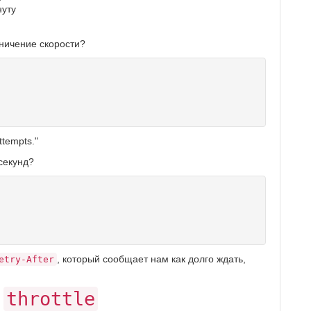
нуту
аничение скорости?
ttempts."
секунд?
, который сообщает нам как долго ждать,
etry-After
e
throttle