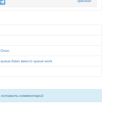
оригинал
 Orion
queue:listen вместо queue:work
ы оставить комментарий