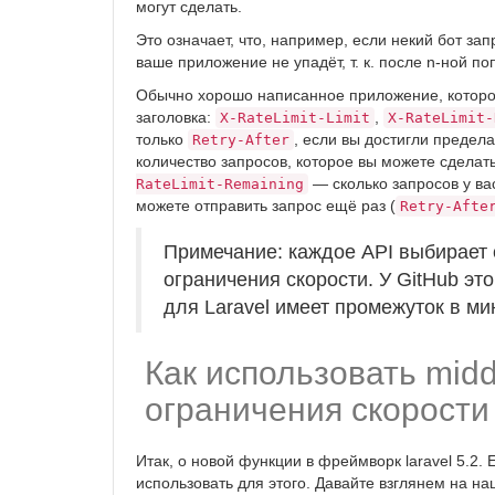
могут сделать.
Это означает, что, например, если некий бот за
ваше приложение не упадёт, т. к. после n-ной по
Обычно хорошо написанное приложение, которое
заголовка:
,
X-RateLimit-Limit
X-RateLimit-
только
, если вы достигли предела
Retry-After
количество запросов, которое вы можете сдела
— сколько запросов у ва
RateLimit-Remaining
можете отправить запрос ещё раз (
Retry-Afte
Примечание: каждое API выбирает
ограничения скорости. У GitHub это 
для Laravel имеет промежуток в мин
Как использовать midd
ограничения скорости
Итак, о новой функции в фреймворк laravel 5.2.
использовать для этого. Давайте взглянем на на