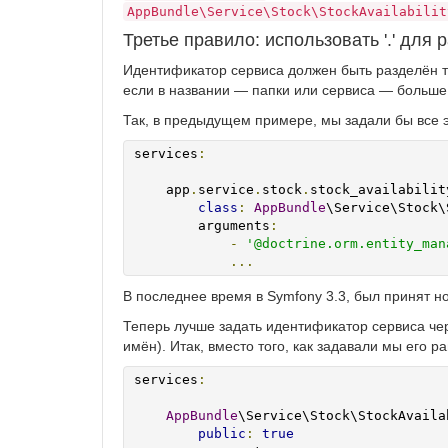
AppBundle\Service\Stock\StockAvailabilit
Третье правило: использовать '.' для 
Идентификатор сервиса должен быть разделён точ
если в названии — папки или сервиса — больше,
Так, в предыдущем примере, мы задали бы все эт
services
:
    app
.
service
.
stock
.
stock_availabilit
class
:
AppBundle
\Service\Stock\
        arguments
:
-
'@doctrine.orm.entity_man
...
В последнее время в Symfony 3.3, был принят н
Теперь лучше задать идентификатор сервиса че
имён). Итак, вместо того, как задавали мы его р
services
:
AppBundle
\Service\Stock\StockAvaila
public
:
true