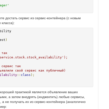
ager'
те достать сервис из сервис-контейнера (с новым
 класса):
ility

est
)
 так
service.stock.stock_availability');
 сервис так
ъявлили свой сервис как публичный)
ilability
::
class
);
 хорошей практикой является объявление ваших
ыми, а затем внедрять (инджектить) любые сервисы,
 а не получать их из сервис-контейнера (аналогично
мер: