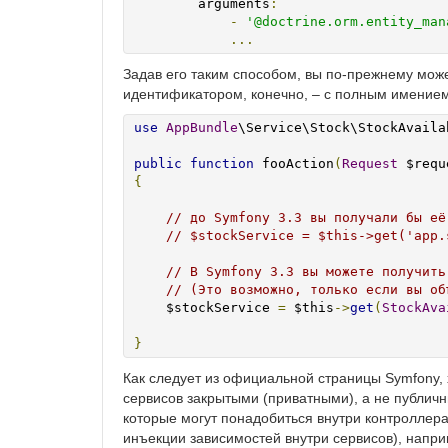
        arguments
:
-
'@doctrine.orm.entity_man
...
Задав его таким способом, вы по-прежнему може
идентификатором, конечно, – с полным имением
use
AppBundle
\Service\Stock\StockAvailab
public
function
 fooAction
(
Request
 $requ
{
// до Symfony 3.3 вы получали бы её
// $stockService = $this->get('app.
// В Symfony 3.3 вы можете получить
// (Это возможно, только если вы об
    $stockService 
=
 $this
->
get
(
StockAva
}
Как следует из официальной страницы Symfony,
сервисов закрытыми (приватными), а не публичн
которые могут понадобиться внутри контроллера,
инъекции зависимостей внутри сервисов), напри