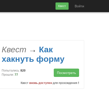
Войти
Квест
Квест
→
Как
хакнуть форму
Попытались:
820
Посмотреть
Прошли:
77
Квест
вновь доступен
для прохождения
!