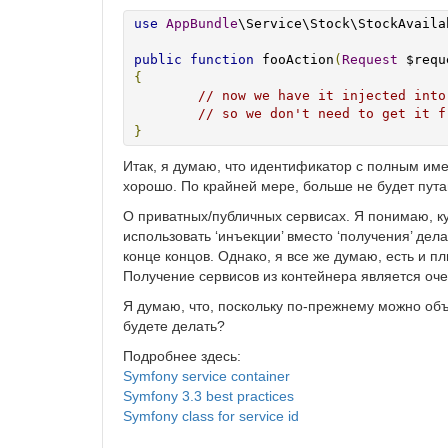
use
AppBundle
\Service\Stock\StockAvailab
public
function
 fooAction
(
Request
 $requ
{
// now we have it injected into
// so we don't need to get it f
}
Итак, я думаю, что идентификатор с полным им
хорошо. По крайней мере, больше не будет пут
О приватных/публичных сервисах. Я понимаю, ку
использовать ‘инъекции’ вместо ‘получения’ дел
конце концов. Однако, я все же думаю, есть и п
Получение сервисов из контейнера является очен
Я думаю, что, поскольку по-прежнему можно объя
будете делать?
Подробнее здесь:
Symfony service container
Symfony 3.3 best practices
Symfony class for service id