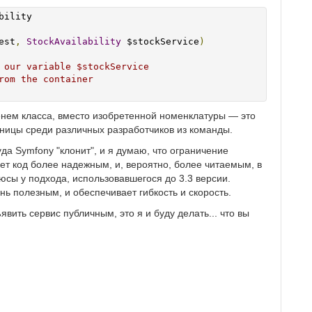
ility

est
,
StockAvailability
 $stockService
)
 our variable $stockService
rom the container
енем класса, вместо изобретенной номенклатуры — это
аницы среди различных разработчиков из команды.
да Symfony "клонит", и я думаю, что ограничение
ает код более надежным, и, вероятно, более читаемым, в
люсы у подхода, использовавшегося до 3.3 версии.
ь полезным, и обеспечивает гибкость и скорость.
вить сервис публичным, это я и буду делать... что вы