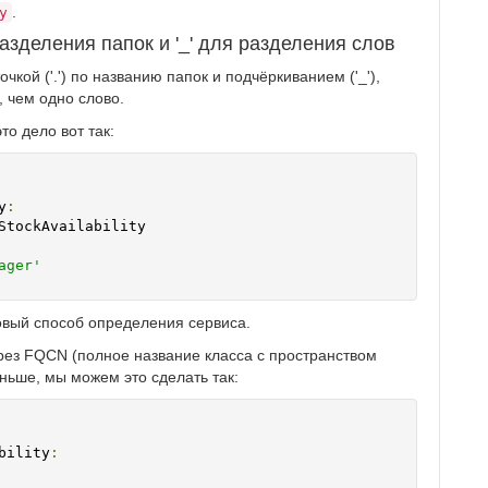
.
y
разделения папок и '_' для разделения слов
кой ('.') по названию папок и подчёркиванием ('_'),
 чем одно слово.
о дело вот так:
y
:
StockAvailability

ager'
овый способ определения сервиса.
рез FQCN (полное название класса с пространством
аньше, мы можем это сделать так:
bility
: