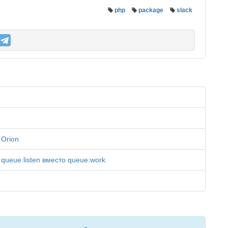
php
package
slack
 Orion
queue:listen вместо queue:work