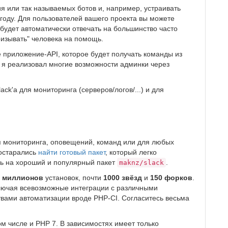
я или так называемых ботов и, например, устраивать
году. Для пользователей вашего проекта вы можете
 будет автоматически отвечать на большинство часто
ризывать" человека на помощь.
 приложение-API, которое будет получать команды из
ов я реализовал многие возможности админки через
ck'а для мониторинга (серверов/логов/...) и для
ля мониторинга, оповещений, команд или для любых
постарались
найти готовый пакет
, который легко
ись на хороший и популярный пакет
.
maknz/slack
х миллионов
установок, почти
1000 звёзд
и
150 форков
.
лючая всевозможные интеграции с различными
дствами автоматизации вроде PHP-CI. Согласитесь весьма
ом числе и PHP 7. В зависимостях имеет только