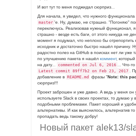
И вот тут то меня поджидал сюрприз...
Для начала, я увидел, что нужного функционала 
'е. Ну, думаю, не страшно. "Погоняю" по
master
переключусь. Реализовав нужный функционал, я у
страшно - везде есть баги, от этого никуда не д
момент я подумал, что неплохо бы отрепортить н
исходник и достаточно быстро нашёл причину. Ну
радостно полез на GitHub в поисках нет ли уже та
по улучшению пакета я нашёл
коммент
, который
на дату...
... Что-т
commented on Jul 6, 2016
. П
Latest commit 89ff7b2 on Feb 23, 2017
добавление в
фразы "
Note: this pa
README.md
сюрприз!!!
Проект заброшен и уже давно. А ведь у меня он 
используете Slack в своих проектах, то думаю у 
подобными проблемами. Пакет хороший и удобный
альтернативы. И как выяснилось, альтернатив то о
пропадать ведь такому добру!
Новый пакет alek13/sl