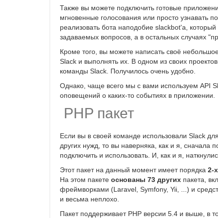
Также вы можете подключить готовые приложени
мгновенные голосования или просто узнавать по
реализовать бота наподобие slackbot'а, который
задаваемых вопросов, а в остальных случаях "п
Кроме того, вы можете написать своё небольшое
Slack и выполнять их. В одном из своих проект
команды Slack. Получилось очень удобно.
Однако, чаще всего мы с вами используем API Sla
оповещений о каких-то событиях в приложении.
PHP пакет
Если вы в своей команде использовали Slack д
других нужд, то вы наверняка, как и я, сначала 
подключить и использовать. И, как и я, наткнул
Этот пакет на данный момент имеет порядка
2-
На этом пакете
основаны 73 других
пакета, вк
фреймворками (Laravel, Symfony, Yii, ...) и сре
и весьма неплохо.
Пакет поддерживает PHP версии 5.4 и выше, в т