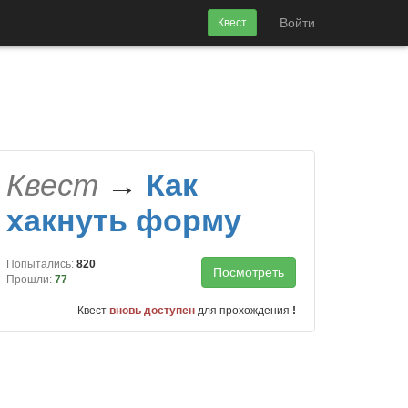
Войти
Квест
Квест
→
Как
хакнуть форму
Попытались:
820
Посмотреть
Прошли:
77
Квест
вновь доступен
для прохождения
!