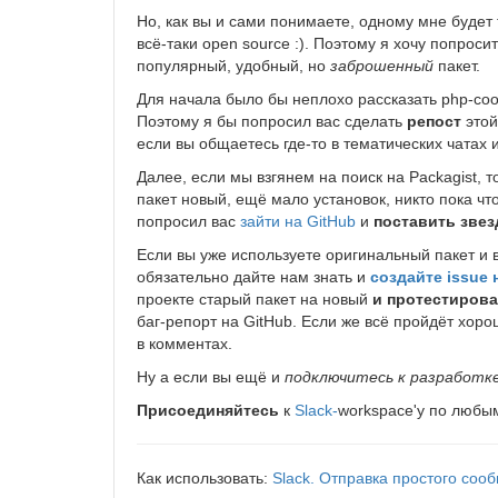
Но, как вы и сами понимаете, одному мне будет 
всё-таки open source :). Поэтому я хочу попрос
популярный, удобный, но
заброшенный
пакет.
Для начала было бы неплохо рассказать php-сооб
Поэтому я бы попросил вас сделать
репост
этой
если вы общаетесь где-то в тематических чатах
Далее, если мы взгянем на поиск на Packagist, 
пакет новый, ещё мало установок, никто пока что 
попросил вас
зайти на GitHub
и
поставить звез
Если вы уже используете оригинальный пакет и в
обязательно дайте нам знать и
создайте issue 
проекте старый пакет на новый
и протестирова
баг-репорт на GitHub. Если же всё пройдёт хор
в комментах.
Ну а если вы ещё и
подключитесь к разработк
Присоединяйтесь
к
Slack-
workspace'у по любым
Как использовать:
Slack. Отправка простого соо