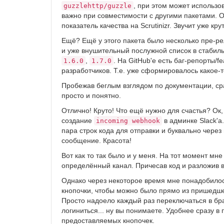
, при этом может использо
guzzlehttp/guzzle
важно при совместимости с другими пакетами. О
показатель качества на Scrutinizr. Звучит уже крут
Ещё? Ещё у этого пакета было несколько пре-ре
и уже внушительный послужной список в стабил
,
. На GitHub'е есть баг-репорты/fe
1.6.0
1.7.0
разработчиков. Т.е. уже сформировалось какое-т
Пробежав беглым взглядом по документации, сра
просто и понятно.
Отлично! Круто! Что ещё нужно для счастья? Ок,
создание
в админке Slack'а.
incoming webhook
пара строк кода для отправки и буквально через
сообщение. Красота!
Вот как то так было и у меня. На тот момент м
определённый канал. Причесав код и разложив в
Однако через некоторое время мне понадобило
кнопочки, чтобы можно было прямо из пришедш
Просто надоело каждый раз переключаться в брау
логиниться... ну вы понимаете. Удобнее сразу 
предоставляемых кнопочек.