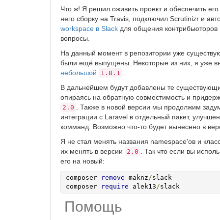
Что ж! Я решил оживить проект и обеспечить ег
него сборку на Travis, подключил Scrutinizr и а
workspace в Slack
для общения контрибьюторов и 
вопросы.
На данный момент в репозитории уже существу
были ещё выпущены. Некоторые из них, я уже в
небольшой
.
1.8.1
В дальнейшем будут добавлены те существующи
опираясь на обратную совместимость и придер
. Также в новой версии мы продолжим задум
2.0
интеграции с Laravel в отдельный пакет, улучш
комманд. Возможно что-то будет вынесено в ве
Я не стал менять названия namespace'ов и клас
их менять в версии
. Так что если вы испол
2.0
его на новый:
composer 
remove
 maknz
/
slack

composer 
require
 alek13
/
slack
Помощь