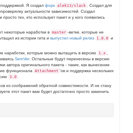
о поддержкой. Я создал
форк
. Создал для
alek13/slack
втопроверялку актуальности зависимостей. Создал
просто тех, кто использует пакет и у кого появились
ют некоторые наработки в
-ветке, которые не
master
ытащил из истории гита и
выпустил новый релиз
и
1.8.0
е наработки, которые можно вытащить в версию
,
1.х
живаясь
SemVer
. Остальные будут перенесены в версию
ки автора оригинального пакета - такие, как вынесение
ение функционала
'ов и поддержка нескольких
Attachment
рсию
.
3.0
сов из соображений обратной совместимости. И не стану
ьзуете этот пакет вам будет достаточно просто заменить