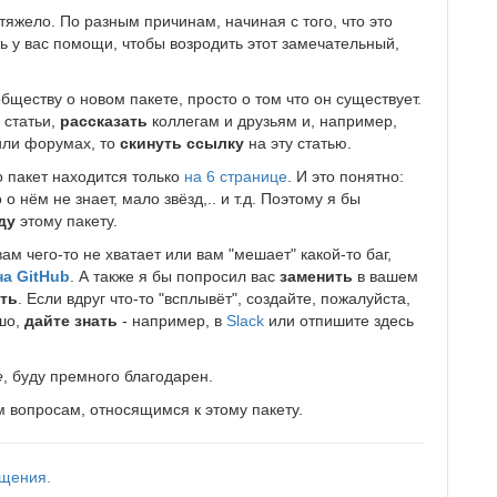
тяжело. По разным причинам, начиная с того, что это
ить у вас помощи, чтобы возродить этот замечательный,
ществу о новом пакете, просто о том что он существует.
 статьи,
рассказать
коллегам и друзьям и, например,
 или форумах, то
скинуть ссылку
на эту статью.
то пакет находится только
на 6 странице
. И это понятно:
о нём не знает, мало звёзд,.. и т.д. Поэтому я бы
ду
этому пакету.
ам чего-то не хватает или вам "мешает" какой-то баг,
на GitHub
. А также я бы попросил вас
заменить
в вашем
ть
. Если вдруг что-то "всплывёт", создайте, пожалуйста,
ошо,
дайте знать
- например, в
Slack
или отпишите здесь
е
, буду премного благодарен.
 вопросам, относящимся к этому пакету.
бщения.