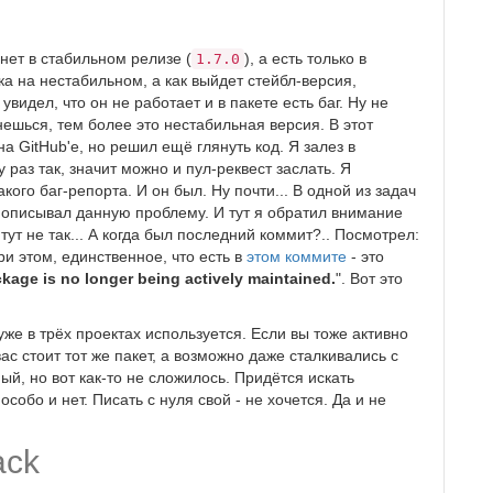
нет в стабильном релизе (
), а есть только в
1.7.0
ка на нестабильном, а как выйдет стейбл-версия,
видел, что он не работает и в пакете есть баг. Ну не
енешься, тем более это нестабильная версия. В этот
а GitHub'е, но решил ещё глянуть код. Я залез в
 раз так, значит можно и пул-реквест заслать. Я
кого баг-репорта. И он был. Ну почти... В одной из задач
 описывал данную проблему. И тут я обратил внимание
о тут не так... А когда был последний коммит?.. Посмотрел:
ри этом, единственное, что есть в
этом коммите
- это
ckage is no longer being actively maintained.
". Вот это
уже в трёх проектах используется. Если вы тоже активно
вас стоит тот же пакет, а возможно даже сталкивались с
, но вот как-то не сложилось. Придётся искать
собо и нет. Писать с нуля свой - не хочется. Да и не
ack