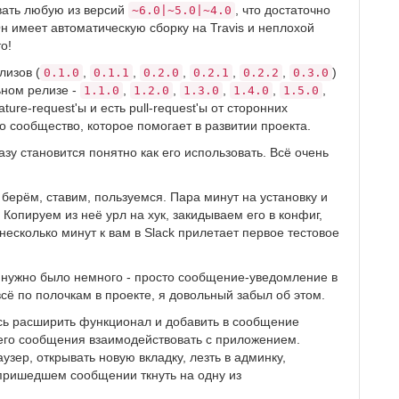
вать любую из версий
, что достаточно
~6.0|~5.0|~4.0
н имеет автоматическую сборку на Travis и неплохой
о!
лизов (
,
,
,
,
,
)
0.1.0
0.1.1
0.2.0
0.2.1
0.2.2
0.3.0
ьном релизе -
,
,
,
,
,
1.1.0
1.2.0
1.3.0
1.4.0
1.5.0
ature-request'ы и есть pull-request'ы от сторонних
о сообщество, которое помогает в развитии проекта.
зу становится понятно как его использовать. Всё очень
 берём, ставим, пользуемся. Пара минут на установку и
 Копируем из неё урл на хук, закидываем его в конфиг,
 несколько минут к вам в Slack прилетает первое тестовое
не нужно было немного - просто сообщение-уведомление в
сё по полочкам в проекте, я довольный забыл об этом.
сь расширить функционал и добавить в сообщение
его сообщения взаимодействовать с приложением.
зер, открывать новую вкладку, лезть в админку,
в пришедшем сообщении ткнуть на одну из