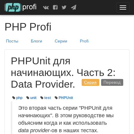
Скрыт
показ
меню
PHP Profi
Посты
Блоги
Серии
Profi
PHPUnit для
начинающих. Часть 2:
Data Provider.
Серия
Перевод
php
unit
test
PHPUnit
Это вторая часть серии "PHPUnit для
начинающих". В этом руководстве мы
объясним когда и как использовать
data provider
-ов в наших тестах.