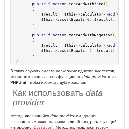
public
function
 testAddWithZero
()
{
            $result 
=
 $this
->
calculator
->
add
(
0
,
0
)
            $this
->
assertEquals
(
0
,
 $result
);
}
public
function
 testAddWithNegative
()
{
            $result 
=
 $this
->
calculator
->
add
(-
1
,
-
            $this
->
assertEquals
(-
2
,
 $result
);
}
}
В таких случаях вместо нескольких однотипных тестов,
мы можем использовать функционал
data provider
-а из
PHPUnit
, чтобы избежать дублирования.
Как использовать
data
provider
Метод, являющийся
data provider
-ом, должен
возвращать массив массивов или объект, реализующий
интерфейс
. Метод, являющийся тестом,
Iterator