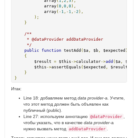
            array
(
1
,
2
,
3
),
            array
(
0
,
0
,
0
),
            array
(-
1
,-
1
,-
2
),
);
}
/**

     * @dataProvider addDataProvider

     */
public
function
 testAdd
(
$a
,
 $b
,
 $expected
)
{
        $result 
=
 $this
->
calculator
->
add
(
$a
,
 $b
);
        $this
->
assertEquals
(
$expected
,
 $result
);
}
}
Итак:
Line 18: добавляем метод
data provider
-а. Учтите,
что этот метод должен быть объявлен как
публичный (public).
Line 27: используем аннотацию
,
@dataProvider
чтобы указать, что в качестве
data provider
-а
нужно вызвать метод
.
addDataProvider