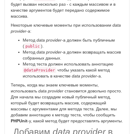
будет вызван несколько раз - с каждым массивом и в
качестве аргументов будет передано содержимое
массива.
Некоторые ключевые моменты при использовании
data
provider
-а:
Метод
data provider
-а должен быть публичным
(
).
public
Метод
data provider
-а должен возвращать массив
собранных данных.
Метод теста должен использовать аннотацию
чтобы указать какой метод
@dataProvider
использовать в качестве
data provider
-а.
Теперь, когда мы знаем ключевые моменты,
использовать
data provider
становится довольно просто.
Для начала мы создадим новый публичный метод,
который будет возвращать массив, содержащий
массивы с аргументами для метода теста. Далее, мы
добавим аннотацию к методу теста, чтобы сообщить
PHPUnit
-у, какой метод будет предоставлять аргументы.
Добавим
data provider
в