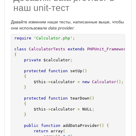
наш unit-тест
Давайте изменим наши тесты, написанные выше, чтобы
они использовали
data provider
:
require
'Calculator.php'
;
class
CalculatorTests
extends
PHPUnit_Framework_Te
{
private
 $calculator
;
protected
function
 setUp
()
{
        $this
->
calculator 
=
new
Calculator
();
}
protected
function
 tearDown
()
{
        $this
->
calculator 
=
 NULL
;
}
public
function
 addDataProvider
()
{
return
 array
(