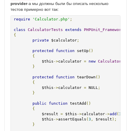
provider
-а мы должны были бы описать несколько
тестов примерно вот так:
require
'Calculator.php'
;
class
CalculatorTests
extends
PHPUnit_Framework_Te
{
private
 $calculator
;
protected
function
 setUp
()
{
            $this
->
calculator 
=
new
Calculator
();
}
protected
function
 tearDown
()
{
            $this
->
calculator 
=
 NULL
;
}
public
function
 testAdd
()
{
            $result 
=
 $this
->
calculator
->
add
(
1
,
2
)
            $this
->
assertEquals
(
3
,
 $result
);
}