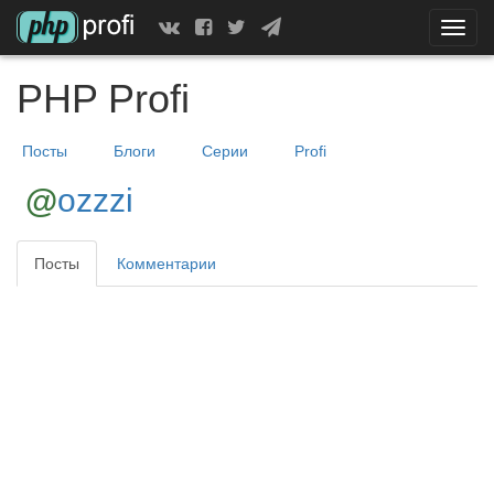
Скрыт
показ
меню
PHP Profi
Посты
Блоги
Серии
Profi
@
ozzzi
Посты
Комментарии