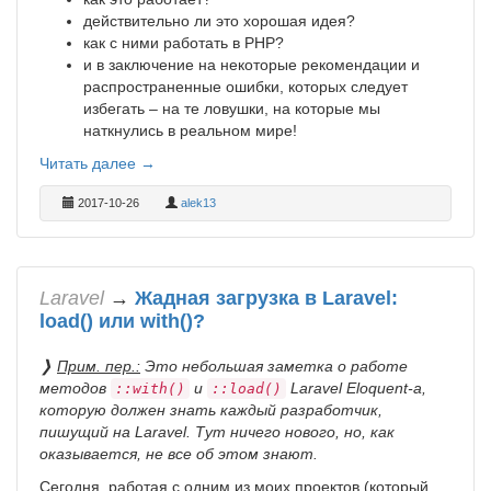
действительно ли это хорошая идея?
как с ними работать в PHP?
и в заключение на некоторые рекомендации и
распространенные ошибки, которых следует
избегать – на те ловушки, на которые мы
наткнулись в реальном мире!
Читать далее →
2017-10-26
alek13
Laravel
→
Жадная загрузка в Laravel:
load() или with()?
❭
Прим. пер.:
Это небольшая заметка о работе
методов
и
Laravel Eloquent-а,
::with()
::load()
которую должен знать каждый разработчик,
пишущий на Laravel. Тут ничего нового, но, как
оказывается, не все об этом знают.
Сегодня, работая с одним из моих проектов (который