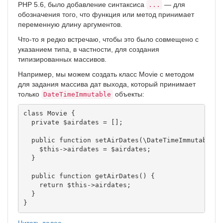
PHP 5.6, было добавление синтаксиса
— для
...
обозначения того, что функция или метод принимает
переменную длину аргументов.
Что-то я редко встречаю, чтобы это было совмещено с
указанием типа, в частности, для создания
типизированных массивов.
Например, мы можем создать класс Movie с методом
для задания массива дат выхода, который принимает
только
объекты:
DateTimeImmutable
class Movie {

  private $airdates = [];

  public function setAirDates(\DateTimeImmutable .
    $this->airdates = $airdates;

  }

  public function getAirDates() {

    return $this->airdates;

  }

Читать далее →