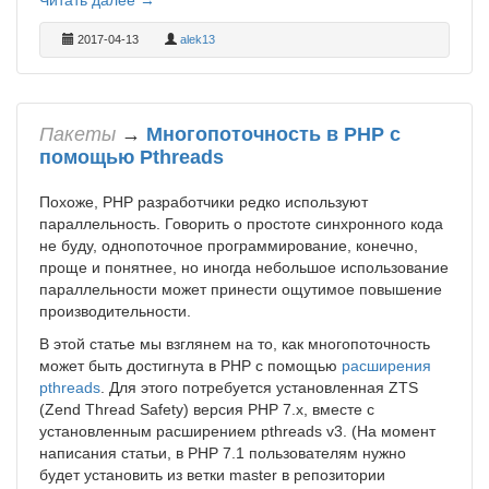
2017-04-13
alek13
Пакеты
→
Многопоточность в PHP с
помощью Pthreads
Похоже, PHP разработчики редко используют
параллельность. Говорить о простоте синхронного кода
не буду, однопоточное программирование, конечно,
проще и понятнее, но иногда небольшое использование
параллельности может принести ощутимое повышение
производительности.
В этой статье мы взглянем на то, как многопоточность
может быть достигнута в PHP с помощью
расширения
pthreads
. Для этого потребуется установленная ZTS
(Zend Thread Safety) версия PHP 7.x, вместе с
установленным расширением pthreads v3. (На момент
написания статьи, в PHP 7.1 пользователям нужно
будет установить из ветки master в репозитории