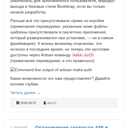
(dashboard) для залогиненного пользователя, маршрут
выхода и базовые стили Bootstrap, если вы только
начали разработку.
Раньше всё это присутствовало прямо из коробки
(примечания переводчика: указанные ниже файлы-
шаблоны присутствовали в скелетоне приложения,
который разворачивался при установке, — не в самом
фреймворке). К моему великому огорчению, это
исчезло в последнее время, но теперь эти заготовки
доступны через Artisan-команду
make:auth
(примечания переводчика: и это правильно):
Какие возможности это нам предоставляет? Давайте
копнём глубже.
Читать далее →
2016-09-07
alek13
Laravel
→
Ограничение скорости API в