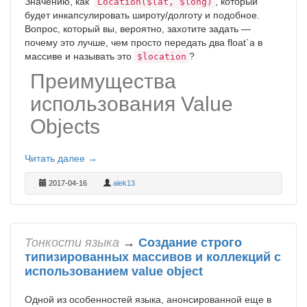
Значению, как
, который
Location($lat, $long)
будет инкапсулировать широту/долготу и подобное.
Вопрос, который вы, вероятно, захотите задать —
почему это лучше, чем просто передать два float`а в
массиве и называть это
?
$location
Преимущества
использования Value
Objects
Читать далее →
2017-04-16
alek13
Тонкости языка
→
Создание строго
типизированных массивов и коллекций с
использованием value object
Одной из особенностей языка, анонсированной еще в